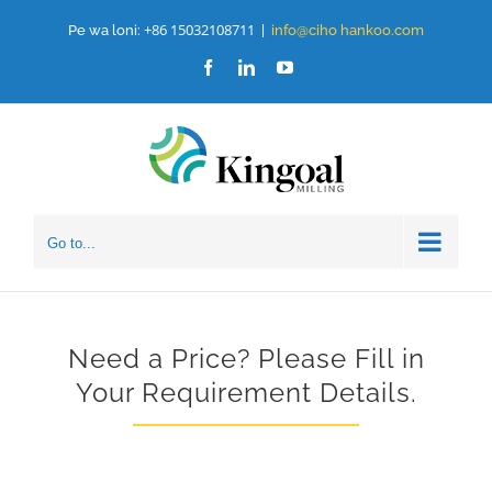
Rekọja
+86 15032108711
Pe wa loni:
|
info@ciho hanko
o.c
om
si
Facebook
Lindedin
Youtube
akoonu
Go to...
Need a Price
?
Please Fill in
Your Requirement Details
.