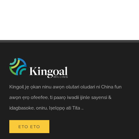
Kingoil jẹ ọkan ninu awọn olutari oludari ni China fun
awọn ẹrọ ofeefee, ti paarọ iwadii ijinle sayensi &
idagbasoke, oniru, Iṣelọpọ ati Tita …
ETO ETO