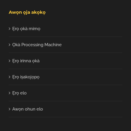
Awọn ọja akọkọ
Ẹrọ ọkà mimọ
Ọkà Processing Machine
Ẹrọ irinna ọkà
Ẹrọ iṣakojọpọ
Ẹrọ elo
Awọn ohun elo