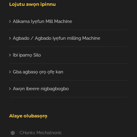
Lojutu awọn ipinnu
Alikama Iyẹfun Mill Machine
Agbado / Agbado iyẹfun milling Machine
Ibi ipamọ Silo
Gba agbasọ ọrọ ọfẹ kan
Awọn ibeere nigbagbogbo
Alaye olubasọrọ
CHanks Mechatnonic