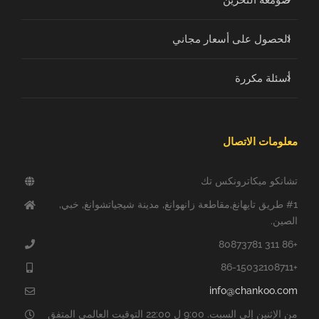
صومعة التخزين
الحصول على أسعار مجاني
أسئلة مكررة
معلومات الاتصال
تشانكو ميكاترونكس تك
#1 طريق تايهانغ,مقاطعة زانهوانغ, مدينة شيجياتشوانغ, خبي,
الصين.
+86 311 80873781
+86-15032108711
info@chankoo.com
من الإثنين إلى السبت. 9:00 ل 22:00 التوقيت العالمي المتفق