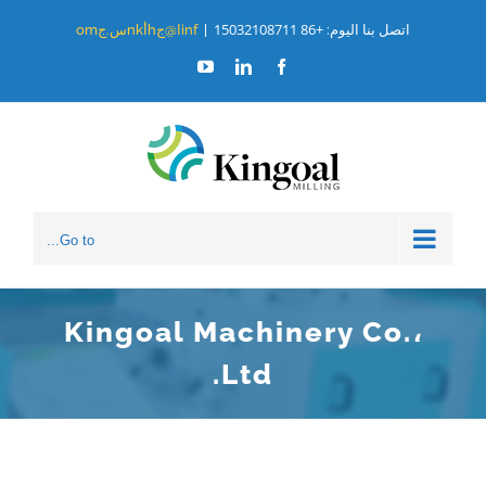
خطى
+86 15032108711
اتصل بنا اليوم:
|
infا@جhأnkس.جom
لى
فيسبوك
ينكدين
موقع
YouTube
لمحتوى
Go to...
Kingoal Machinery Co.،
Ltd.