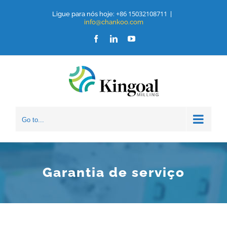
Ir
+86 15032108711
Ligue para nós hoje:
|
info@chankoo.com
para
Facebook
LinkedIn
Youtube
o
conteúdo
Go to...
Garantia de serviço