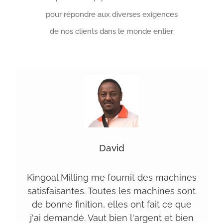
pour répondre aux diverses exigences
de nos clients dans le monde entier.
Daniel
Néja
David
Il est très important de trouver un bon
Nous sommes heureux de travailler
Kingoal Milling me fournit des machines
fournisseur. Un bon fournisseur peut
avec Kingoal Milling. Ils offrent un
satisfaisantes. Toutes les machines sont
service professionnel, chaque fois que
fournir des machines de qualité stable
de bonne finition, elles ont fait ce que
nous avons des questions, ils sont prêts
et un prix d'usine, qui nous aident à
j'ai demandé. Vaut bien l'argent et bien