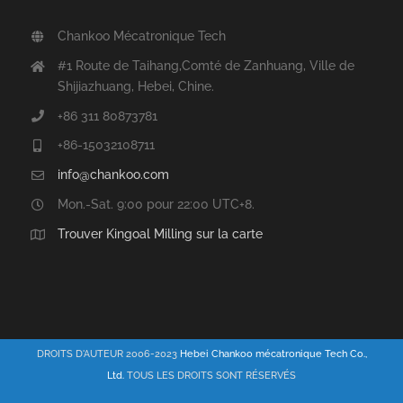
Chankoo Mécatronique Tech
#1 Route de Taihang,Comté de Zanhuang, Ville de
Shijiazhuang, Hebei, Chine.
+86 311 80873781
+86-15032108711
info@chankoo.com
Mon.-Sat. 9:00 pour 22:00 UTC+8.
Trouver Kingoal Milling sur la carte
DROITS D'AUTEUR 2006-2023
Hebei Chankoo mécatronique Tech Co.,
Ltd.
TOUS LES DROITS SONT RÉSERVÉS