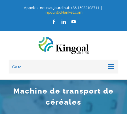
Aller
+86 15032108711
Appelez-nous aujourd'hui:
|
inpour@cHanket.com
au
Facebook
LinkedIn
Youtube
contenu
Go to...
Machine de transport de
céréales