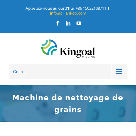
Aller
+86 15032108711
Appelez-nous aujourd'hui:
|
info@cHankoo.com
au
Facebook
LinkedIn
Youtube
contenu
Go to...
Machine de nettoyage de
grains