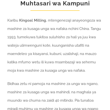
Muhtasari wa Kampuni
Karibu
Kingoal Milling
, mtengenezaji anayeongoza wa
mashine za kusaga unga wa nafaka nchini China. Tangu
1993, tumekuwa tukitoa suluhisho za hali ya juu kwa
wateja ulimwenguni kote, kuunganisha utafiti na
maendeleo ya kisayansi, kubuni, uzalishaji, na mauzo
katika mfumo wetu ili kuwa msambazaji wa sehemu
moja kwa mashine za kusaga unga wa nafaka.
Bidhaa zetu ni pamoja na mashine za unga wa ngano,
mashine za kusaga unga wa mahindi, na maghala ya
muundo wa chuma na zaidi 40 mitindo. Pia tunatoa
miradi muhimu ya mashine za kusaga unga wa ngano