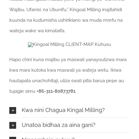
Wajibu, Ufanisi, na Ubunifu,” Kingoal Milling inajitahidi
kuunda na kudumisha ushirikiano wa muda mrefu na
wateja wake wa kimataifa.
Hapo chini kuna majibu ya maswali yanayoulizwa mara
kwa mara kutoka kwa maswali ya wateja wetu. Ikiwa
hautapata unachohitaji, uliza swali pitia barua pepe au
tupigie simu
+86-311-80873781
.
Kwa nini Chagua Kingal Milling?
Unatoa bidhaa za aina gani?