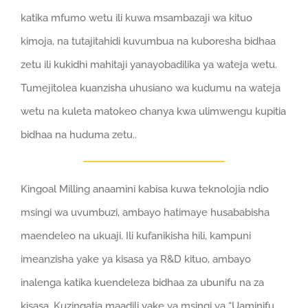
katika mfumo wetu ili kuwa msambazaji wa kituo
kimoja, na tutajitahidi kuvumbua na kuboresha bidhaa
zetu ili kukidhi mahitaji yanayobadilika ya wateja wetu.
Tumejitolea kuanzisha uhusiano wa kudumu na wateja
wetu na kuleta matokeo chanya kwa ulimwengu kupitia
bidhaa na huduma zetu..
Kingoal Milling anaamini kabisa kuwa teknolojia ndio
msingi wa uvumbuzi, ambayo hatimaye husababisha
maendeleo na ukuaji. Ili kufanikisha hili, kampuni
imeanzisha yake ya kisasa ya R&D kituo, ambayo
inalenga katika kuendeleza bidhaa za ubunifu na za
kisasa. Kuzingatia maadili yake ya msingi ya “Uaminifu,