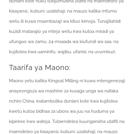
duniani kote huku tukijumuisha utafiti na maendeleo ya
kisayansi., kubuni, uzalishaji, na mauzo katika mfumo
wetu ili kuwa msambazaji wa kituo kimoja. Tunajitahidi
kuzidi matarajio ya mteja wetu kwa kutoa miradi ya
ufunguo wa zamu, 24-msaada wa kiufundi wa saa, na
kujitolea kwa uaminifu, wajibu, ufanisi, na uvumbuzi.
Taarifa ya Maono:
Maono yetu katika Kingoal Milling ni kuwa mtengenezaji
anayeongoza wa mashine za kusaga unga wa nafaka
nchini China, inatambulika duniani kote kwa kujitolea
kwetu kutoa bidhaa za ubora wa juu na huduma ya
kipekee kwa wateja. Tutaendelea kuunganisha utafiti na
maendeleo ya kisayansi, kubuni, uzalishaji, na mauzo