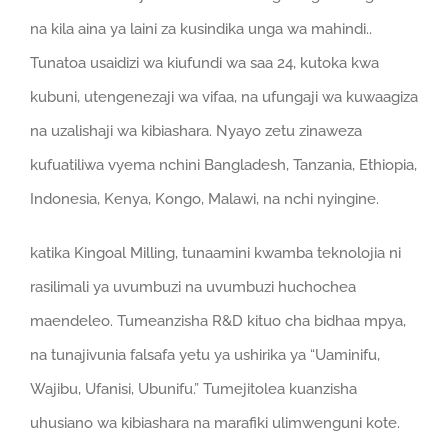
na kila aina ya laini za kusindika unga wa mahindi..
Tunatoa usaidizi wa kiufundi wa saa 24, kutoka kwa
kubuni, utengenezaji wa vifaa, na ufungaji wa kuwaagiza
na uzalishaji wa kibiashara. Nyayo zetu zinaweza
kufuatiliwa vyema nchini Bangladesh, Tanzania, Ethiopia,
Indonesia, Kenya, Kongo, Malawi, na nchi nyingine.
katika Kingoal Milling, tunaamini kwamba teknolojia ni
rasilimali ya uvumbuzi na uvumbuzi huchochea
maendeleo. Tumeanzisha R&D kituo cha bidhaa mpya,
na tunajivunia falsafa yetu ya ushirika ya “Uaminifu,
Wajibu, Ufanisi, Ubunifu.” Tumejitolea kuanzisha
uhusiano wa kibiashara na marafiki ulimwenguni kote.