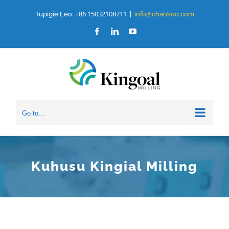
Ruka
+86 15032108711
Tupigie Leo:
|
info@chankoo.com
hadi
Facebook
LinkedIn
YouTube
yaliyomo
Go to...
Kuhusu Kingial Milling