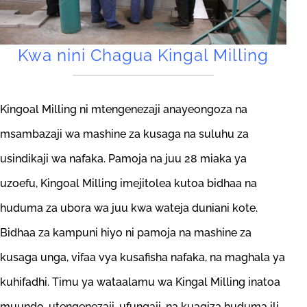
Kwa nini Chagua Kingal Milling
Kingoal Milling ni mtengenezaji anayeongoza na
msambazaji wa mashine za kusaga na suluhu za
usindikaji wa nafaka. Pamoja na juu 28 miaka ya
uzoefu, Kingoal Milling imejitolea kutoa bidhaa na
huduma za ubora wa juu kwa wateja duniani kote.
Bidhaa za kampuni hiyo ni pamoja na mashine za
kusaga unga, vifaa vya kusafisha nafaka, na maghala ya
kuhifadhi. Timu ya wataalamu wa Kingal Milling inatoa
muundo, utengenezaji, ufungaji, na kuagiza huduma ili