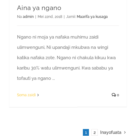
Aina ya ngano
Na
admin
|
Mei 22nd, 2018
|
Jamii:
Maarifa ya kusaga
Ngano ni moja ya nafaka muhimu zaidi
ulimwenguni, Ni upandaji mkubwa na wingi
katika nafaka zote. Ngano ni chakula kikuu kwa
karibu 30% watu ulimwenguni. Kwa sababu ya
tofauti ya ngano ...
Soma zaidi
0
1
2
Inayofuata