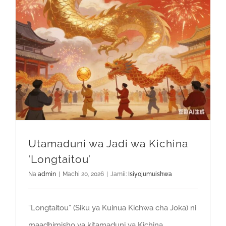
Utamaduni wa Jadi wa Kichina
'Longtaitou’
Na
admin
|
Machi 20, 2026
|
Jamii:
Isiyojumuishwa
“Longtaitou” (Siku ya Kuinua Kichwa cha Joka) ni
maadhimisho ya kitamaduni ya Kichina