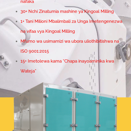
nafaka
30+ Nchi Zinatumia mashine ya Kingoal Milling
1+ Tani Milioni Mbalimbali za Unga Imetengenezwa
na vifaa vya Kingoal Milling
Mfumo wa usimamizi wa ubora uliothibitishwa na
ISO 9001:2015
15+ Imetolewa kama “Chapa inayoaminika kwa
Wateja”