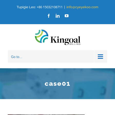
Ruka
+86 15032108711
Tupigie Leo:
|
info@cyeyekoo.com
hadi
Facebook
LinkedIn
YouTube
yaliyomo
Go to...
case01