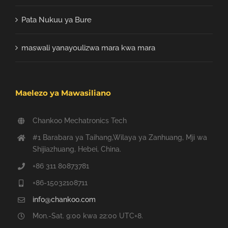
Pata Nukuu ya Bure
maswali yanayoulizwa mara kwa mara
Maelezo ya Mawasiliano
Chankoo Mechatronics Tech
#1 Barabara ya Taihang,Wilaya ya Zanhuang, Mji wa
Shijiazhuang, Hebei, China.
+86 311 80873781
+86-15032108711
info@chankoo.com
Mon.-Sat. 9:00 kwa 22:00 UTC+8.