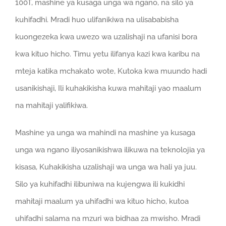
100T, mashine ya kusaga unga wa ngano, na silo ya
kuhifadhi. Mradi huo ulifanikiwa na ulisababisha
kuongezeka kwa uwezo wa uzalishaji na ufanisi bora
kwa kituo hicho. Timu yetu ilifanya kazi kwa karibu na
mteja katika mchakato wote, Kutoka kwa muundo hadi
usanikishaji, Ili kuhakikisha kuwa mahitaji yao maalum
na mahitaji yalifikiwa.
Mashine ya unga wa mahindi na mashine ya kusaga
unga wa ngano iliyosanikishwa ilikuwa na teknolojia ya
kisasa, Kuhakikisha uzalishaji wa unga wa hali ya juu.
Silo ya kuhifadhi ilibuniwa na kujengwa ili kukidhi
mahitaji maalum ya uhifadhi wa kituo hicho, kutoa
uhifadhi salama na mzuri wa bidhaa za mwisho. Mradi