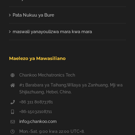
Pata Nukuu ya Bure
maswali yanayoulizwa mara kwa mara
Maelezo ya Mawasiliano
Chankoo Mechatronics Tech
#1 Barabara ya Taihang,Wilaya ya Zanhuang, Mji wa
Shijiazhuang, Hebei, China.
+86 311 80873781
+86-15032108711
info@chankoo.com
Mon.-Sat. 9:00 kwa 22:00 UTC+8.