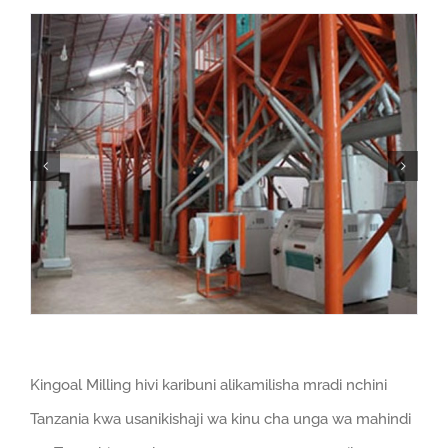
Kingoal Milling hivi karibuni alikamilisha mradi nchini
Tanzania kwa usanikishaji wa kinu cha unga wa mahindi