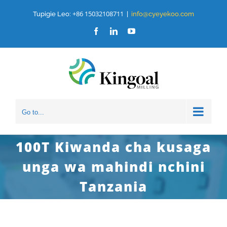
Ruka
+86 15032108711
Tupigie Leo:
|
info@cyeyekoo.com
hadi
Facebook
LinkedIn
YouTube
yaliyomo
Go to...
100T Kiwanda cha kusaga
unga wa mahindi nchini
Tanzania