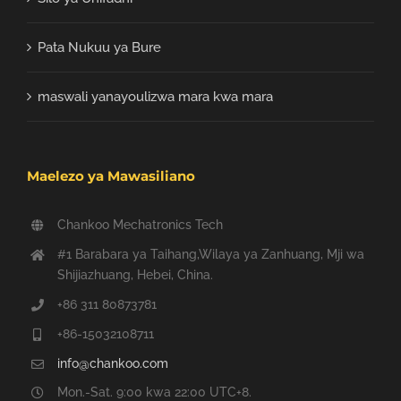
Pata Nukuu ya Bure
maswali yanayoulizwa mara kwa mara
Maelezo ya Mawasiliano
Chankoo Mechatronics Tech
#1 Barabara ya Taihang,Wilaya ya Zanhuang, Mji wa
Shijiazhuang, Hebei, China.
+86 311 80873781
+86-15032108711
info@chankoo.com
Mon.-Sat. 9:00 kwa 22:00 UTC+8.