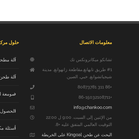
معلومات الاتصال
حلول مرك
تشانكو ميكاترونكس تك
آلة مطحن
#1 طريق تايهانغ,مقاطعة زانهوانغ, مدينة
آلة طحن 
شيجياتشوانغ, خبي, الصين.
+86 311 80873781
صومعة ا
+86-15032108711
info@chankoo.com
الحصول 
من الإثنين إلى السبت. 9:00 ل 22:00
التوقيت العالمي المتفق عليه +8.
أسئلة مك
البحث عن طحن Kingoal على الخريطة