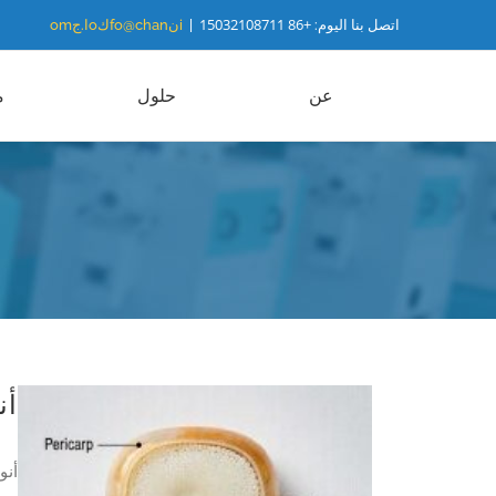
خطى
+86 15032108711
اتصل بنا اليوم:
|
iنfo@chanكoا.جom
لى
لمحتوى
عن
حلول
م
أن
أنو