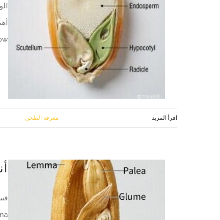
الو
أهم
low
اقرأ المزيد
1 أبريل, 2026
|
معرفة الطحن
أن
قسم
ina