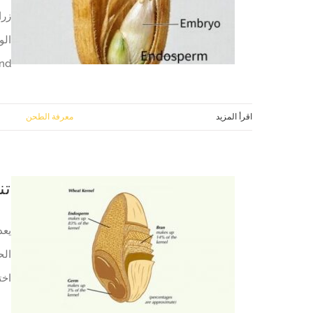
زرا
الو
and
اقرأ المزيد
30 مارس, 2026
|
معرفة الطحن
تن
يعد
اخت