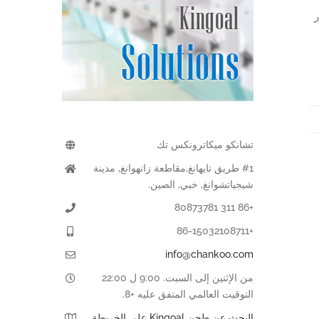
ر
تشانكو ميكاترونكس تك
#1 طريق تايهانغ,مقاطعة زانهوانغ, مدينة
شيجياتشوانغ, خبي, الصين.
+86 311 80873781
+86-15032108711
info@chankoo.com
من الإثنين إلى السبت. 9:00 ل 22:00
التوقيت العالمي المتفق عليه +8.
البحث عن طحن Kingoal على الخريطة