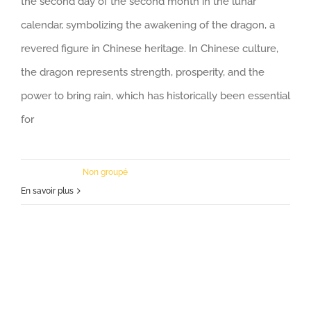
the second day of the second month in the lunar
calendar
,
symbolizing the awakening of the dragon
,
a
revered figure in Chinese heritage
.
In Chinese culture
,
the dragon represents strength
,
prosperity
,
and the
power to bring rain
,
which has historically been essential
for
20 mars, 2026
|
Non groupé
En savoir plus