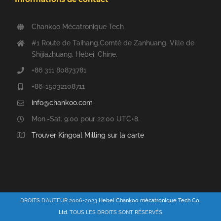
Chankoo Mécatronique Tech
#1 Route de Taihang,Comté de Zanhuang, Ville de
Shijiazhuang, Hebei, Chine.
+86 311 80873781
+86-15032108711
info@chankoo.com
Mon.-Sat. 9:00 pour 22:00 UTC+8.
Trouver Kingoal Milling sur la carte
DROITS D'AUTEUR 2006-2023
Hebei Chankoo mécatronique Tech Co.,
Ltd.
TOUS LES DROITS SONT RÉSERVÉS