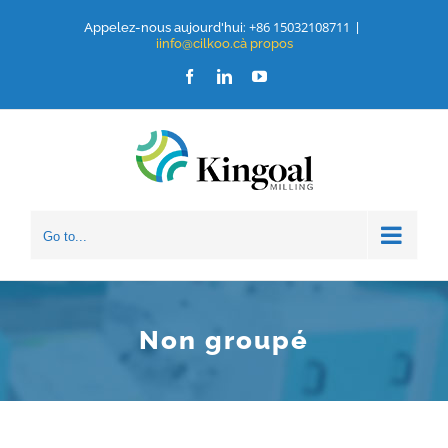
Aller
+86 15032108711
Appelez-nous aujourd'hui:
|
iinfo@cilkoo.cà propos
au
Facebook
LinkedIn
Youtube
contenu
Go to...
Non groupé