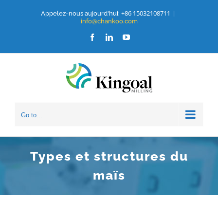
Aller
+86 15032108711
Appelez-nous aujourd'hui:
|
info@chankoo.com
au
Facebook
LinkedIn
Youtube
contenu
Go to...
Types et structures du
maïs