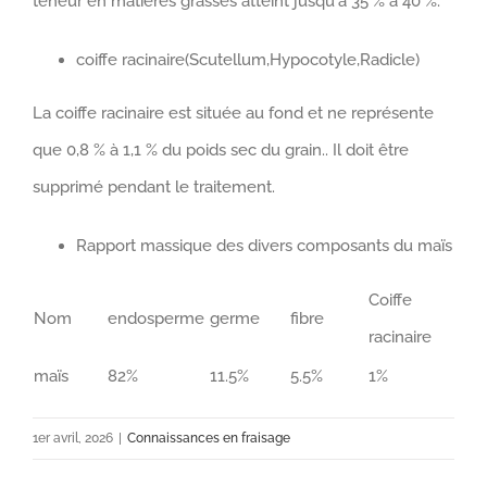
teneur en matières grasses atteint jusqu'à 35 % à 40 %.
coiffe racinaire(Scutellum,Hypocotyle,Radicle)
La coiffe racinaire est située au fond et ne représente
que 0,8 % à 1,1 % du poids sec du grain.. Il doit être
supprimé pendant le traitement.
Rapport massique des divers composants du maïs
Coiffe
Nom
endosperme
germe
fibre
racinaire
maïs
82%
11.5%
5.5%
1%
1er avril, 2026
|
Connaissances en fraisage