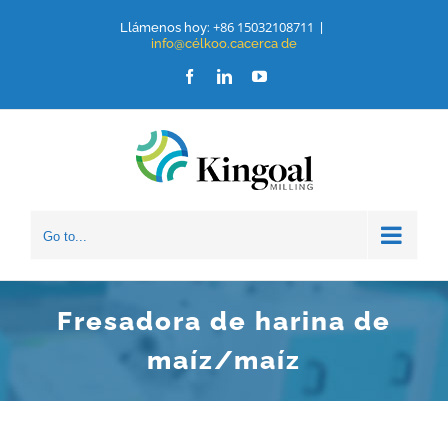
saltar
+86 15032108711
Llámenos hoy:
|
info@célkoo.cacerca de
al
Facebook
LinkedIn
Youtube
contenido
Go to...
Fresadora de harina de
maíz/maíz